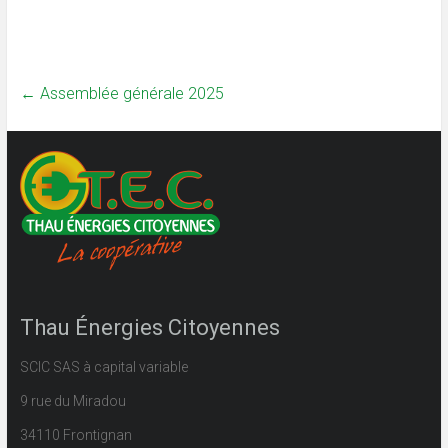
←
Assemblée générale 2025
Thau Énergies Citoyennes
SCIC SAS à capital variable
9 rue du Miradou
34110 Frontignan