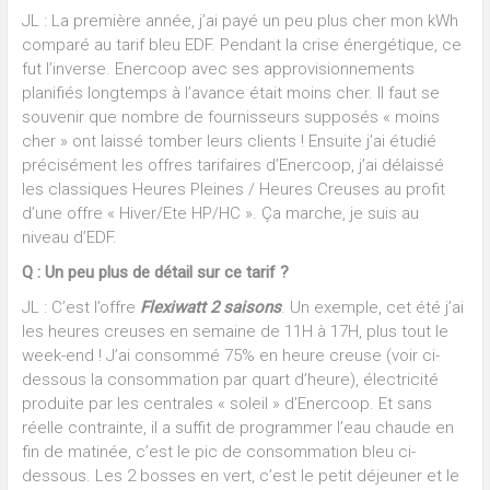
JL : La première année, j’ai payé un peu plus cher mon kWh
comparé au tarif bleu EDF. Pendant la crise énergétique, ce
fut l’inverse. Enercoop avec ses approvisionnements
planifiés longtemps à l’avance était moins cher. Il faut se
souvenir que nombre de fournisseurs supposés « moins
cher » ont laissé tomber leurs clients ! Ensuite j’ai étudié
précisément les offres tarifaires d’Enercoop, j’ai délaissé
les classiques Heures Pleines / Heures Creuses au profit
d’une offre « Hiver/Ete HP/HC ». Ça marche, je suis au
niveau d’EDF.
Q : Un peu plus de détail sur ce tarif ?
JL : C’est l’offre
Flexiwatt 2 saisons
. Un exemple, cet été j’ai
les heures creuses en semaine de 11H à 17H, plus tout le
week-end ! J’ai consommé 75% en heure creuse (voir ci-
dessous la consommation par quart d’heure), électricité
produite par les centrales « soleil » d’Enercoop. Et sans
réelle contrainte, il a suffit de programmer l’eau chaude en
fin de matinée, c’est le pic de consommation bleu ci-
dessous. Les 2 bosses en vert, c’est le petit déjeuner et le