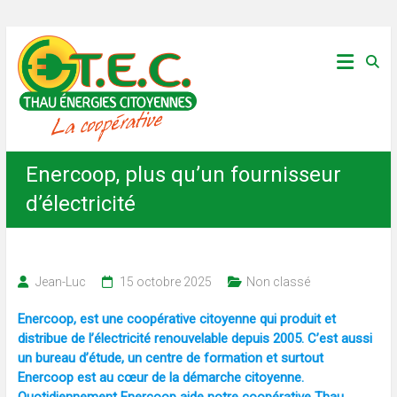
Skip
Thau
to
content
Énergies
Citoyennes
Enercoop, plus qu’un fournisseur
d’électricité
Jean-Luc
15 octobre 2025
Non classé
Enercoop, est une coopérative citoyenne qui produit et
distribue de l’électricité renouvelable depuis 2005. C’est aussi
un bureau d’étude, un centre de formation et surtout
Enercoop est au cœur de la démarche citoyenne.
Quotidiennement Enercoop aide notre coopérative Thau