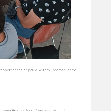
rapport financier par M William Freeman, notre
econduits dans leurs fonctions, Arnaud,