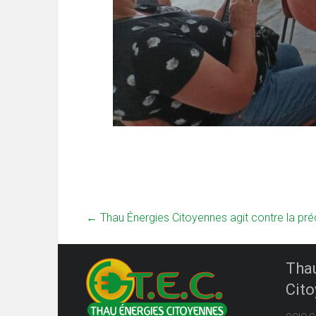
←
Thau Énergies Citoyennes agit contre la pré
Tha
Cit