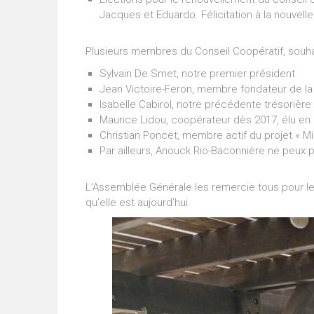
Jacques et Eduardo. Félicitation à la nouvell
Plusieurs membres du Conseil Coopératif, souhai
Sylvain De Smet, notre premier président
Jean Victoire-Feron, membre fondateur de la
Isabelle Cabirol, notre précédente trésorière
Maurice Lidou, coopérateur dès 2017, élu en
Christian Poncet, membre actif du projet « Mi
Par ailleurs, Anouck Rio-Baconnière ne peux 
L’Assemblée Générale les remercie tous pour leu
qu’elle est aujourd’hui.