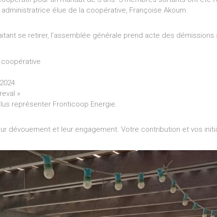
e administratrice élue de la coopérative, Françoise Akoum.
tant se retirer, l’assemblée générale prend acte des démissions s
 coopérative
 2024
reval »
plus représenter Fronticoop Energie.
r dévouement et leur engagement. Votre contribution et vos initia