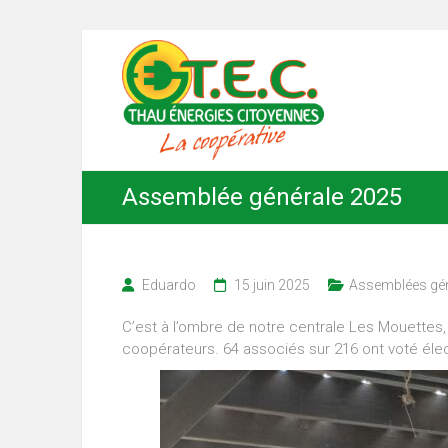
Skip
Thau
to
content
Énergies
Citoyennes
Assemblée générale 2025
Eduardo
15 juin 2025
Assemblées gé
C’est à l’ombre de notre centrale Les Mouettes,
coopérateurs. 64 associés sur 216 ont voté éle