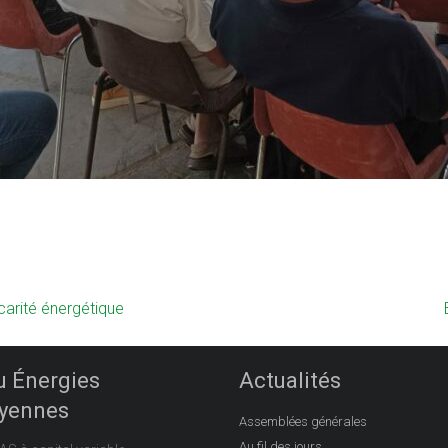
carité énergétique
u Énergies
Actualités
oyennes
Assemblées générales
Au fil des jours