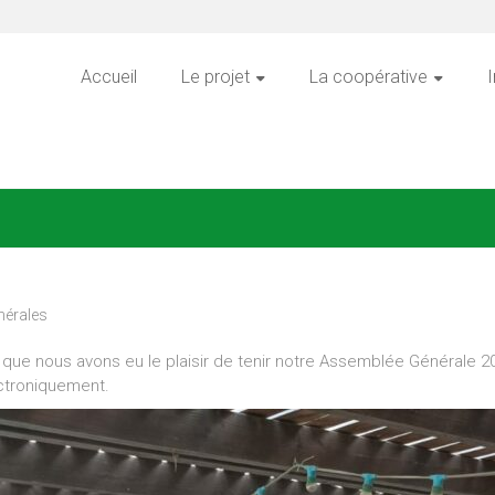
Accueil
Le projet
La coopérative
I
nérales
 que nous avons eu le plaisir de tenir notre Assemblée Générale 
ctroniquement.