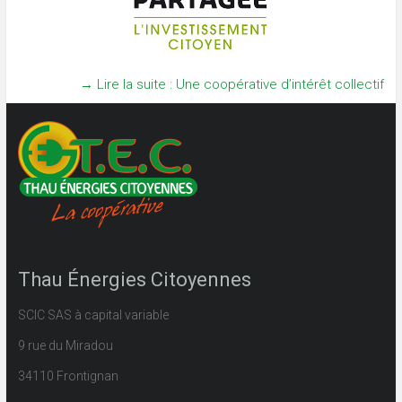
→ Lire la suite : Une coopérative d’intérêt collectif
Thau Énergies Citoyennes
SCIC SAS à capital variable
9 rue du Miradou
34110 Frontignan