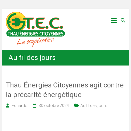
Skip
Thau
to
content
Énergies
Citoyennes
Au fil des jours
Thau Énergies Citoyennes agit contre
la précarité énergétique
Eduardo
30 octobre 2024
Au fil des jours