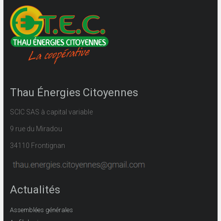
Thau Énergies Citoyennes
SCIC SAS à capital variable
9 rue du Miradou
34110 Frontignan
Actualités
Assemblées générales