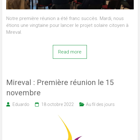
Notre première réunion a été franc succès. Mardi, nous
étions une vingtaine pour lancer le projet solaire citoyen à
Mireval.
Read more
Mireval : Première réunion le 15
novembre
Eduardo
18 octobre 2022
Au fil des jours