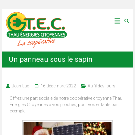
Skip
Thau
to
content
Énergies
Citoyennes
Un panneau sous le sapin
Jean-Luc
16 décembre 2022
Au fil des jours
Offrez une part sociale de notre coopérative citoyenne
Thau
Énergies Citoyennes à vos proches, pour vos enfants par
exemple.