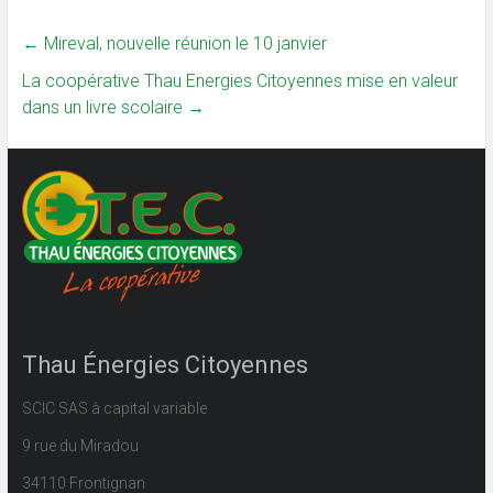
←
Mireval, nouvelle réunion le 10 janvier
La coopérative Thau Energies Citoyennes mise en valeur
dans un livre scolaire
→
Thau Énergies Citoyennes
SCIC SAS à capital variable
9 rue du Miradou
34110 Frontignan