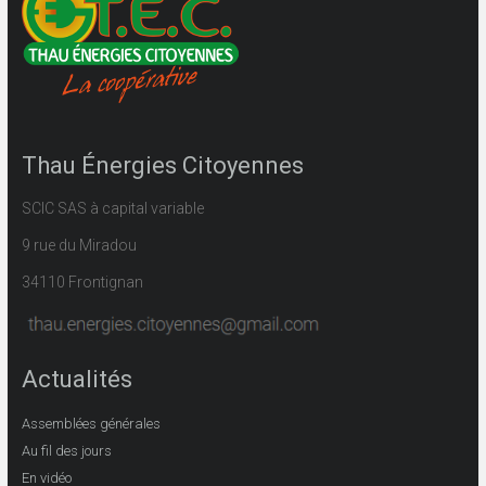
Thau Énergies Citoyennes
SCIC SAS à capital variable
9 rue du Miradou
34110 Frontignan
Actualités
Assemblées générales
Au fil des jours
En vidéo