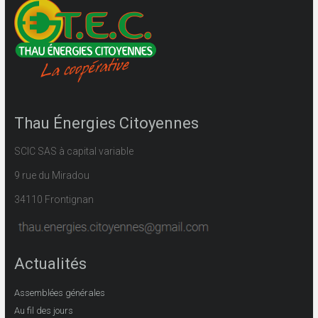
Thau Énergies Citoyennes
SCIC SAS à capital variable
9 rue du Miradou
34110 Frontignan
Actualités
Assemblées générales
Au fil des jours