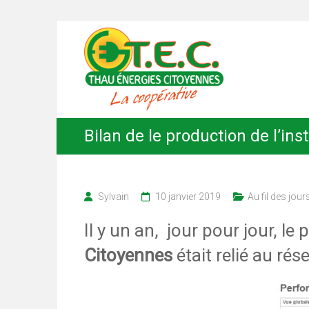
Skip
Thau
to
content
Énergies
Citoyennes
Bilan de le production de l’in
Sylvain
10 janvier 2019
Au fil des jour
Il y un an, jour pour jour, l
Citoyennes
était relié au rés