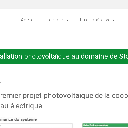
Accueil
Le projet
La coopérative
I
stallation photovoltaïque au domaine de St
s
e premier projet photovoltaïque de la coo
eau électrique.