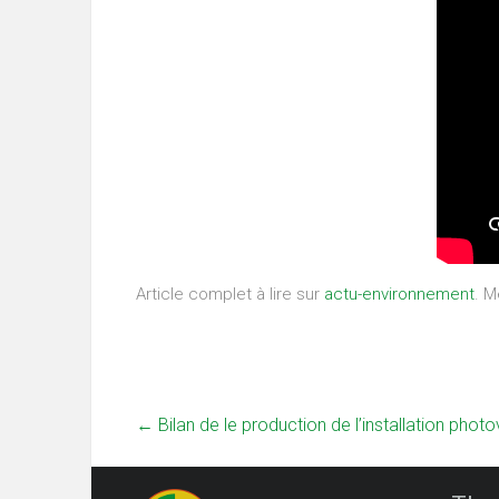
Article complet à lire sur
actu-environnement
. M
←
Bilan de le production de l’installation pho