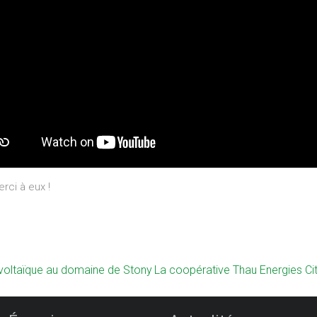
erci à eux !
tovoltaïque au domaine de Stony
La coopérative Thau Energies C