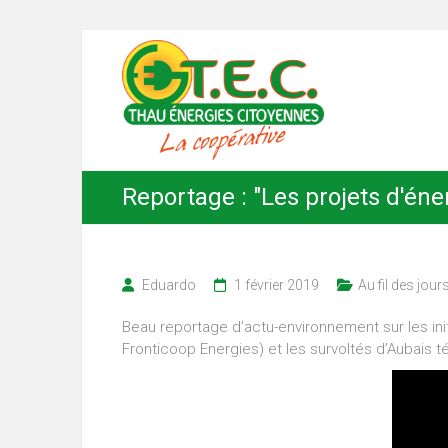
Skip
Thau
to
content
Énergies
Citoyennes
Reportage : "Les projets d'éne
Eduardo
1 février 2019
Au fil des jour
Beau reportage d’actu-environnement sur les init
Fronticoop Energies) et les survoltés d’Aubais 