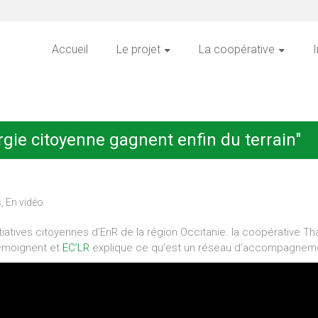
Accueil
Le projet
La coopérative
I
rgie citoyenne gagnent enfin du terrain"
s
,
En vidéo
iatives citoyennes d’EnR de la région Occitanie. la coopérative Th
témoignent et
EC’LR
explique ce qu’est un réseau d’accompagnemen