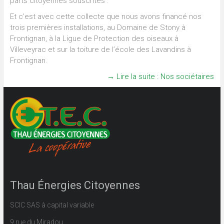
parts citoyennes souscrites .
Et c’est avec cette collecte que nous avons financé nos
trois premières installations, au Domaine de Stony à
Frontignan, à la Ligue de Protection des oiseaux à
Villeveyrac et sur la toiture de l’école des Lavandins à
Frontignan.
→ Lire la suite : Nos sociétaires
Thau Énergies Citoyennes
SCIC SAS à capital variable
9 rue du Miradou