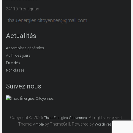
34110 Frontignan
Actualités
Assemblées générales
Au fil des jours
En vidéo
Non classé
Suivez nous
Copyright © 2026
. All rights reserved.
Thau Énergies Citoyennes
Theme:
by ThemeGrill. Powered by
.
Ample
WordPress