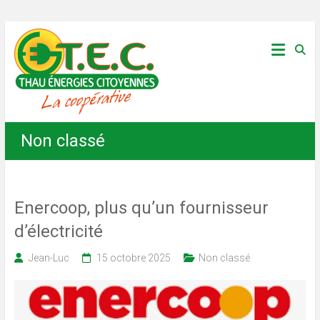
Skip
Thau
to
content
Énergies
Citoyennes
Non classé
Enercoop, plus qu’un fournisseur
d’électricité
Jean-Luc
15 octobre 2025
Non classé