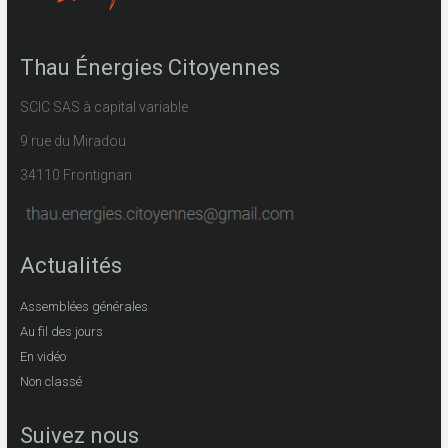
Thau Énergies Citoyennes
SCIC SAS à capital variable
9 rue du Miradou
34110 Frontignan
Actualités
Assemblées générales
Au fil des jours
En vidéo
Non classé
Suivez nous