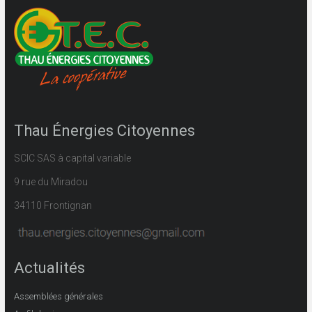
Thau Énergies Citoyennes
SCIC SAS à capital variable
9 rue du Miradou
34110 Frontignan
Actualités
Assemblées générales