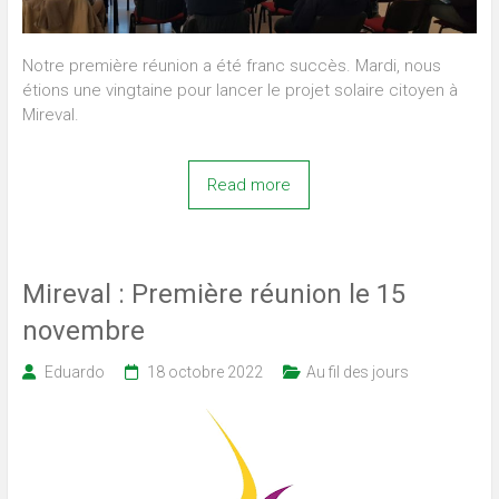
Notre première réunion a été franc succès. Mardi, nous
étions une vingtaine pour lancer le projet solaire citoyen à
Mireval.
Read more
Mireval : Première réunion le 15
novembre
Eduardo
18 octobre 2022
Au fil des jours