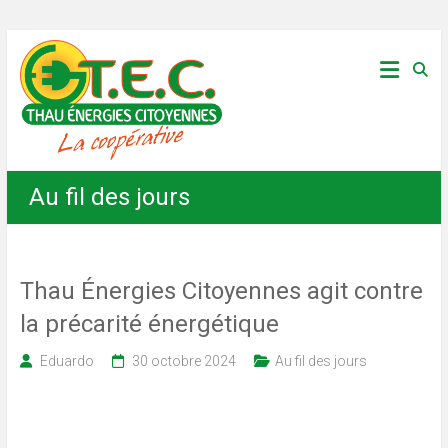
Skip
Thau
to
content
Énergies
Citoyennes
Au fil des jours
Thau Énergies Citoyennes agit contre
la précarité énergétique
Eduardo
30 octobre 2024
Au fil des jours