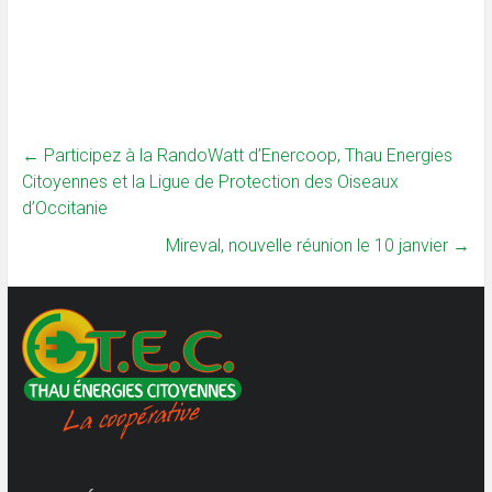
←
Participez à la RandoWatt d’Enercoop, Thau Energies
Citoyennes et la Ligue de Protection des Oiseaux
d’Occitanie
Mireval, nouvelle réunion le 10 janvier
→