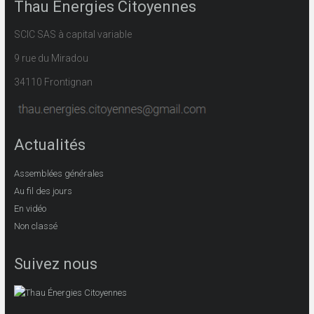
Thau Énergies Citoyennes
SCIC SAS à capital variable
9 rue du Miradou
34110 Frontignan
Actualités
Assemblées générales
Au fil des jours
En vidéo
Non classé
Suivez nous