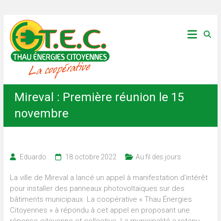
Skip
Thau
to
content
Énergies
Citoyennes
Mireval : Première réunion le 15
novembre
Eduardo
18 octobre 2022
Au fil des jours
La ville de Mireval a lancé un appel à manifestation d’intérêt
pour installer des panneaux photovoltaïques sur des
bâtiments municipaux. La coopérative « Thau Énergies
Citoyennes » à répondu à cet appel en proposant une
réponse citoyenne et collective. La municipalité a retenu