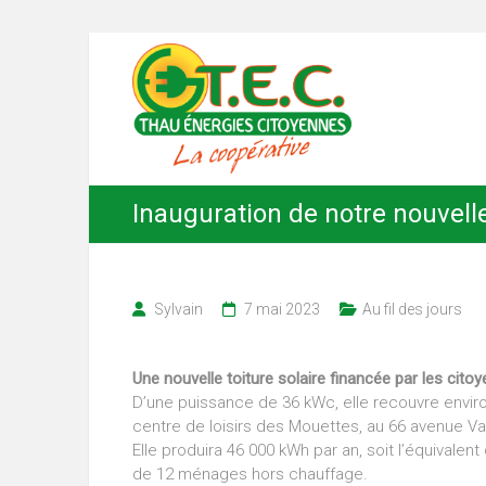
Skip
Thau
to
content
Énergies
Citoyennes
Inauguration de notre nouvelle
Sylvain
7 mai 2023
Au fil des jours
Une nouvelle toiture solaire financée par les citoy
D’une puissance de 36 kWc, elle recouvre envir
centre de loisirs des Mouettes, au 66 avenue Va
Elle produira 46 000 kWh par an, soit l’équivale
de 12 ménages hors chauffage.