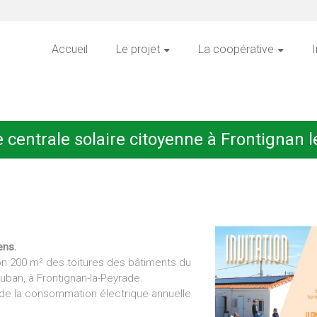
Accueil
Le projet
La coopérative
I
 centrale solaire citoyenne à Frontignan 
ens.
on 200 m² des toitures des bâtiments du
uban, à Frontignan-la-Peyrade.
nt de la consommation électrique annuelle