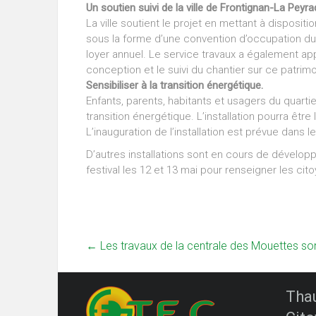
Un soutien suivi de la ville de Frontignan-La Peyra
La ville soutient le projet en mettant à dispositi
sous la forme d’une convention d’occupation du
loyer annuel. Le service travaux a également ap
conception et le suivi du chantier sur ce patri
Sensibiliser à la transition énergétique.
Enfants, parents, habitants et usagers du quartier
transition énergétique. L’installation pourra êtr
L’inauguration de l’installation est prévue dans 
D’autres installations sont en cours de dévelo
festival les 12 et 13 mai pour renseigner les cit
←
Les travaux de la centrale des Mouettes sont
Tha