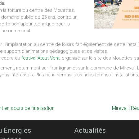
de.
on la toiture du centre des Mouettes,
 domaine public de 25 ans, contre un
porté son appui technique pour la
moine communal.
 : l’implantation au centre de loisirs fait également de cette install
e le support d’animations pédagogiques et de visites.
le cadre du
festival Atout Vent
, organisé sur le site des Mouettes pa
ppement, notamment sur Frontignan et sur la commune de Mireval. 
oyens intéressés. Plus nous serons, plus nous ferons d’installations
 en cours de finalisation
Mireval : Ré
u Énergies
Actualités