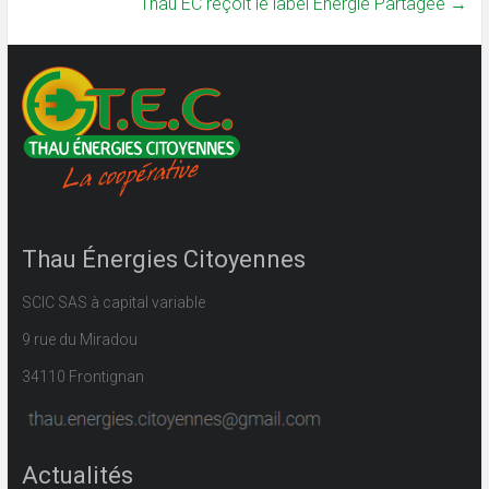
Thau EC reçoit le label Énergie Partagée
→
Thau Énergies Citoyennes
SCIC SAS à capital variable
9 rue du Miradou
34110 Frontignan
Actualités