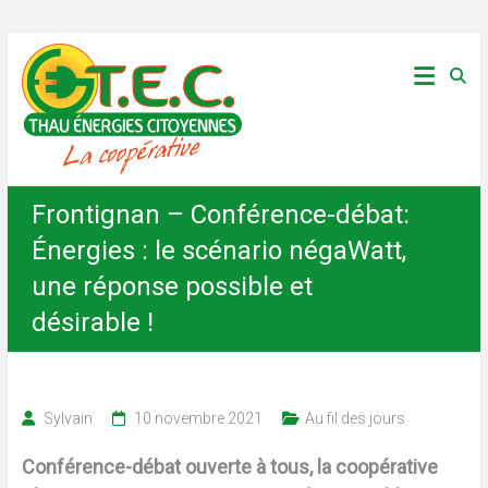
Skip
Thau
to
content
Énergies
Citoyennes
Frontignan – Conférence-débat:
Énergies : le scénario négaWatt,
une réponse possible et
désirable !
Sylvain
10 novembre 2021
Au fil des jours
Conférence-débat ouverte à tous, la coopérative