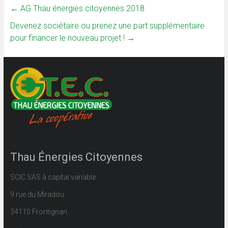
←
AG Thau énergies citoyennes 2018
Devenez sociétaire ou prenez une part supplémentaire
pour financer le nouveau projet !
→
Thau Énergies Citoyennes
SCIC SAS à capital variable
9 rue du Miradou
34110 Frontignan