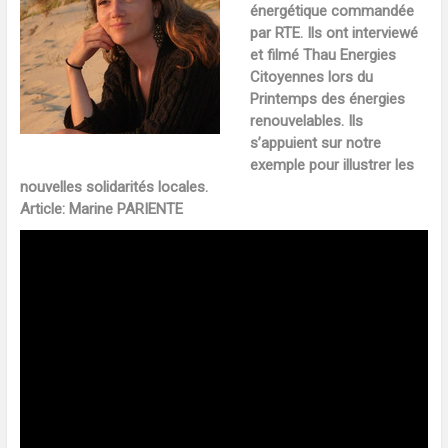
énergétique commandée
par RTE. Ils ont interviewé
et filmé Thau Energies
Citoyennes lors du
Printemps des énergies
renouvelables. Ils
s’appuient sur notre
exemple pour illustrer les
nouvelles solidarités locales.
Article: Marine PARIENTE