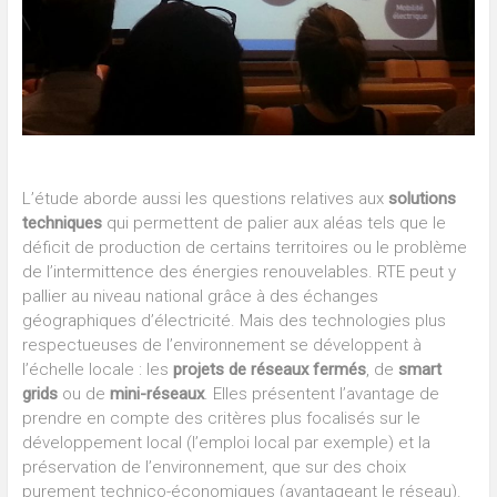
L’étude aborde aussi les questions relatives aux
solutions
techniques
qui permettent de palier aux aléas tels que le
déficit de production de certains territoires ou le problème
de l’intermittence des énergies renouvelables. RTE peut y
pallier au niveau national grâce à des échanges
géographiques d’électricité. Mais des technologies plus
respectueuses de l’environnement se développent à
l’échelle locale : les
projets de réseaux fermés
, de
smart
grids
ou de
mini-réseaux
. Elles présentent l’avantage de
prendre en compte des critères plus focalisés sur le
développement local (l’emploi local par exemple) et la
préservation de l’environnement, que sur des choix
purement technico-économiques (avantageant le réseau).