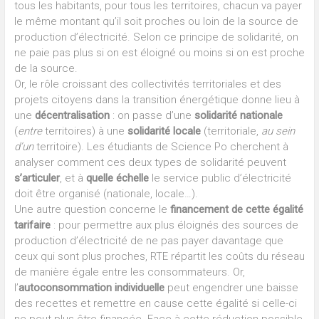
tous les habitants, pour tous les territoires, chacun va payer
le même montant qu’il soit proches ou loin de la source de
production d’électricité. Selon ce principe de solidarité, on
ne paie pas plus si on est éloigné ou moins si on est proche
de la source.
Or, le rôle croissant des collectivités territoriales et des
projets citoyens dans la transition énergétique donne lieu à
une
décentralisation
: on passe d’une
solidarité nationale
(
entre
territoires) à une
solidarité locale
(territoriale,
au sein
d’un
territoire). Les étudiants de Science Po cherchent à
analyser comment ces deux types de solidarité peuvent
s’articuler
, et à
quelle échelle
le service public d’électricité
doit être organisé (nationale, locale…).
Une autre question concerne le
financement de cette égalité
tarifaire
: pour permettre aux plus éloignés des sources de
production d’électricité de ne pas payer davantage que
ceux qui sont plus proches, RTE répartit les coûts du réseau
de manière égale entre les consommateurs. Or,
l’
autoconsommation individuelle
peut engendrer une baisse
des recettes et remettre en cause cette égalité si celle-ci
ne peut plus être financée. Face à cette réduction possible