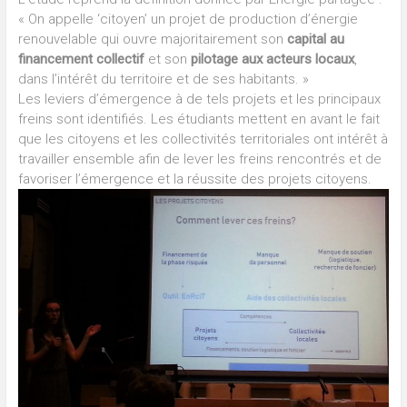
« On appelle ‘citoyen’ un projet de production d’énergie
renouvelable qui ouvre majoritairement son
capital au
financement collectif
et son
pilotage aux acteurs locaux
,
dans l’intérêt du territoire et de ses habitants. »
Les leviers d’émergence à de tels projets et les principaux
freins sont identifiés. Les étudiants mettent en avant le fait
que les citoyens et les collectivités territoriales ont intérêt à
travailler ensemble afin de lever les freins rencontrés et de
favoriser l’émergence et la réussite des projets citoyens.