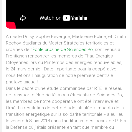
Amaëlle Doisy, Sophie Pevergne, Madeleine Poline, et Dimitri
Rechov, étudiants du Master Stratégies territoriales et
urbaines de l’
École urbaine de Sciences Po
, sont venus à
Frontignan rencontrer les membres de Thau Energies
Citoyennes lors du Printemps des énergies renouvelables,
le 24 mars dernier. Date importante pour la coopérative :
nous fêtions l’inauguration de notre première centrale
photovoltaïque !
Dans le cadre d’une étude commandée par RTE, le réseau
de transport d’électricité, à ces étudiants de Sciences Po,
les membres de notre coopérative ont été interviewé et
filmé. La restitution de cette étude intitulée « impacts de la
transition énergétique sur la solidarité territoriale » a eu lieu
le vendredi 8 juin 2018 dans l’auditorium des locaux de RTE à
la Défense où j’étais présente en tant que membre du