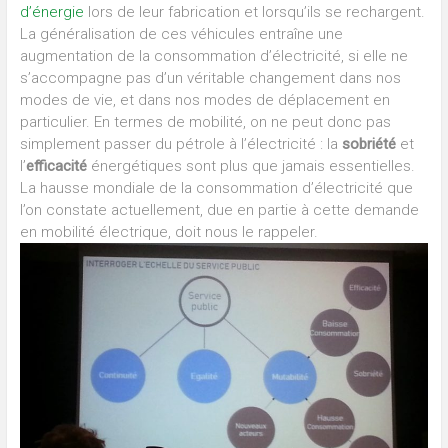
d’énergie
lors de leur fabrication et lorsqu’ils se rechargent.
La généralisation de ces véhicules entraîne une
augmentation de la consommation d’électricité, si elle ne
s’accompagne pas d’un véritable changement dans nos
modes de vie, et dans nos modes de déplacement en
particulier. En termes de mobilité, on ne peut donc pas
simplement passer du pétrole à l’électricité : la
sobriété
et
l’
efficacité
énergétiques sont plus que jamais essentielles.
La hausse mondiale de la consommation d’électricité que
l’on constate actuellement, due en partie à cette demande
en mobilité électrique, doit nous le rappeler.