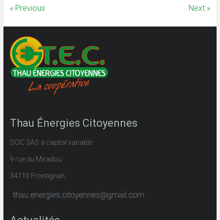
« Previous
Next »
Thau Énergies Citoyennes
SCIC SAS à capital variable
9 rue du Miradou
34110 Frontignan