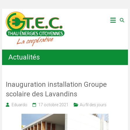
Skip
Thau
to
content
Énergies
Citoyennes
Actualités
Inauguration installation Groupe
scolaire des Lavandins
Eduardo
17 octobre 2021
Au fil des jours