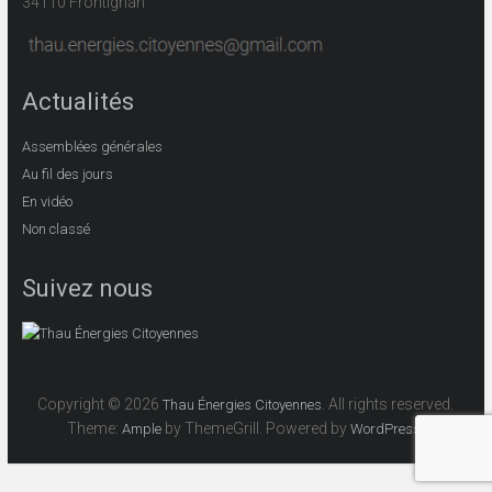
34110 Frontignan
Actualités
Assemblées générales
Au fil des jours
En vidéo
Non classé
Suivez nous
Copyright © 2026
. All rights reserved.
Thau Énergies Citoyennes
Theme:
by ThemeGrill. Powered by
.
Ample
WordPress