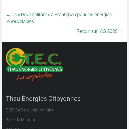
←
Un « Drive militant » à Frontignan pour les énergies
renouvelables.
Retour sur l’AG 2020
→
Thau Énergies Citoyennes
SCIC SAS à capital variable
9 rue du Miradou