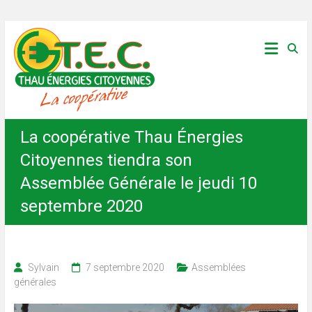
Skip
Thau
to
content
Énergies
Citoyennes
La coopérative Thau Énergies
Citoyennes tiendra son
Assemblée Générale le jeudi 10
septembre 2020
Sylvain
7 septembre 2020
Assemblées
générales